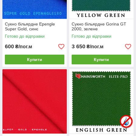
Сукно більярдне Epengle
Сукно більярдне Gorina GT
Super Gold, синє
2000, зелене
Готово до відправки
Готово до відправки
600
3 650
₴/пог.м
₴/пог.м
Купити
Купити