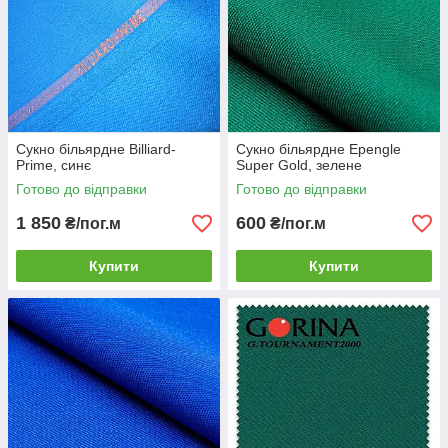
Сукно більярдне Billiard-
Сукно більярдне Epengle
Prime, синє
Super Gold, зелене
Готово до відправки
Готово до відправки
1 850
600
₴/пог.м
₴/пог.м
Купити
Купити