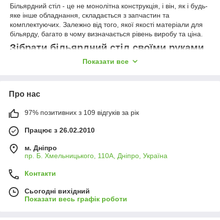
Більярдний стіл - це не монолітна конструкція, і він, як і будь-
яке інше обладнання, складається з запчастин та
комплектуючих. Залежно від того, якої якості матеріали для
більярду, багато в чому визначається рівень виробу та ціна.
Зібрати більярдний стіл своїми руками
Показати все
Як показує наш багаторічний особистий досвід, одне з
найпопулярніших питань від наших покупців – чи можна
самому зібрати чи зробити більярдний стіл. Теоретично - так,
але при всій простоті потрібно пам'ятати і знати про безліч
Про нас
нюансів.
97% позитивних з 109 відгуків за рік
Якщо у вас професійна та дорога річ, то для збирання столу
чи перетяжки сукна ми рекомендуємо замовляти послугу у
Працює з 26.02.2010
спеціаліста. Така людина має чималий досвід і зробить свою
роботу швидко та якісно. Але така послуга буде коштувати
м. Дніпро
дорого. А якщо ви великий любитель і хочете заощадити -
пр. Б. Хмельницького, 110А, Дніпро, Україна
вам цілком під силу виготовити собі непоганий виріб, за
умови, що у вас є мінімальна навичка роботи з деревом. Але
Контакти
є тонкий момент – найскладніша частина столу під час
виготовлення – це борти, а найвідповідальніша робота –
Сьогодні вихідний
Показати весь графік роботи
прирізка форми луз.
Де придбати інвентар для більярдного