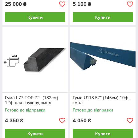
25 000
5 100
₴
₴
Купити
Купити
Гума L77 TOP 72" (182см)
Гума U118 57" (145см) 10ф,
12ф для снукеру, кмпл
кмпл
Готово до відправки
Готово до відправки
4 350
4 050
₴
₴
Купити
Купити