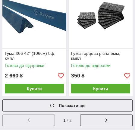
Гума К66 42" (106см) 8ф,
Гума торцева рівна 5мм,
кмпл
кмпл
Готово до відправки
Готово до відправки
2 660
350
₴
₴
Купити
Купити
Показати ще
1
/ 2