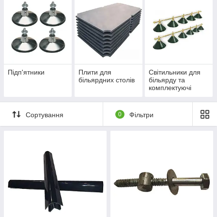
Підп'ятники
Плити для
Світильники для
більярдних столів
більярду та
комплектуючі
Сортування
0
Фільтри