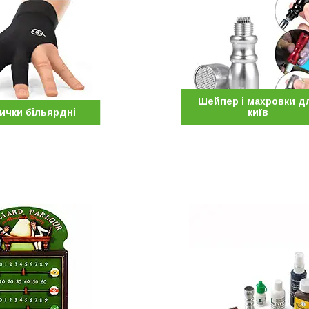
Шейпер і махровки д
ички більярдні
київ