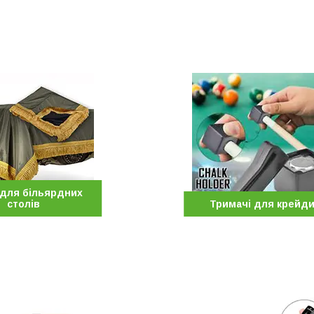
 для більярдних
столів
Тримачі для крейд