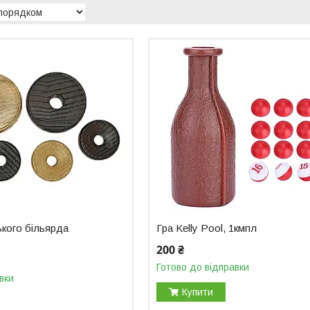
ького більярда
Гра Kelly Pool, 1кмпл
200 ₴
Готово до відправки
вки
Купити