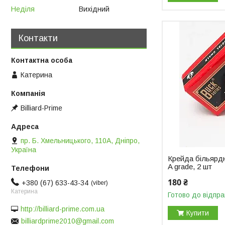
Неділя
Вихідний
Контакти
Катерина
Billiard-Prime
пр. Б. Хмельницького, 110А, Дніпро,
Україна
Крейда більярд
A grade, 2 шт
180 ₴
+380 (67) 633-43-34
viber
Катерина
Готово до відпра
http://billiard-prime.com.ua
Купити
billiardprime2010@gmail.com