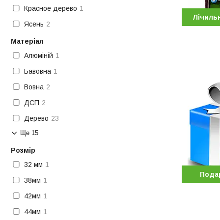
Красное дерево
1
Лічильн
Ясень
2
Матеріал
Алюміній
1
Бавовна
1
Вовна
2
ДСП
2
Дерево
23
Ще 15
Розмір
32 мм
1
Пода
38мм
1
42мм
1
44мм
1