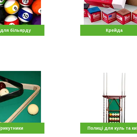
 для більярду
Крейда
Трикутники
Полиці для куль та ки