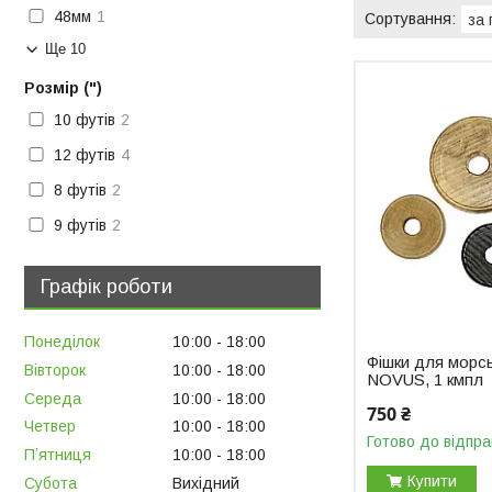
48мм
1
Ще 10
Розмір (")
10 футів
2
12 футів
4
8 футів
2
9 футів
2
Графік роботи
Понеділок
10:00
18:00
Фішки для морс
Вівторок
10:00
18:00
NOVUS, 1 кмпл
Середа
10:00
18:00
750 ₴
Четвер
10:00
18:00
Готово до відпра
Пʼятниця
10:00
18:00
Купити
Субота
Вихідний