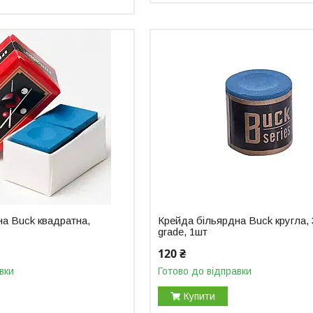
на Buck квадратна,
Крейда більярдна Buck кругла,
grade, 1шт
120 ₴
вки
Готово до відправки
Купити