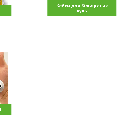
Кейси для більярдних
куль
я