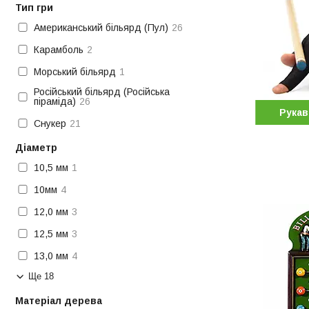
Тип гри
Американський більярд (Пул)
26
Карамболь
2
Морський більярд
1
Російський більярд (Російська
піраміда)
26
Рукав
Снукер
21
Діаметр
10,5 мм
1
10мм
4
12,0 мм
3
12,5 мм
3
13,0 мм
4
Ще 18
Матеріал дерева