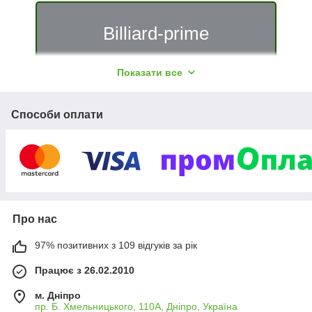
Billiard-prime
Більярдні та ігрові столи власного
Показати все
виробництва з натурального дерева,
а також аксесуари, комплектуючі та
Способи оплати
витратні матеріали від провідних
виробників Бельгії, Італії, Китаю,
України. Все це та багато іншого Ви
зможете знайти у нас.
Про нас
97% позитивних з 109 відгуків за рік
Все для гри в більярд
Працює з 26.02.2010
м. Дніпро
ТМ «Billiard-prime» є офіційним імпортером більярдних
пр. Б. Хмельницького, 110А, Дніпро, Україна