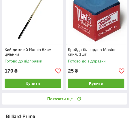
Кий дитячий Ramin 68см
Крейда більярдна Master,
цільний
синя, 1шт
Готово до відправки
Готово до відправки
170
25
₴
₴
Купити
Купити
Показати ще
Billiard-Prime