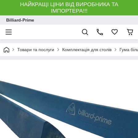
НАЙКРАЩІ ЦІНИ ВІД ВИРОБНИКА ТА
ІМПОРТЕРА!!!
Billiard-Prime
Товари та послуги
Комплектація для столів
Гума біл