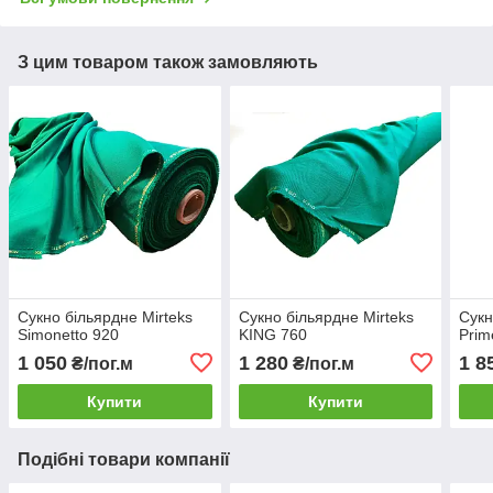
З цим товаром також замовляють
Сукно більярдне Mirteks
Сукно більярдне Mirteks
Сукн
Simonetto 920
KING 760
Prim
1 050
1 280
1 8
₴/пог.м
₴/пог.м
Купити
Купити
Подібні товари компанії