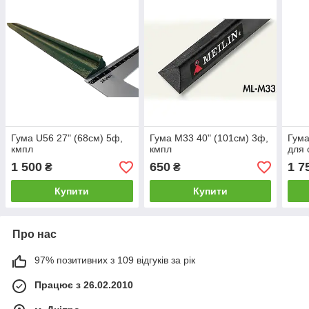
Гума U56 27" (68см) 5ф,
Гума М33 40" (101см) 3ф,
Гума
кмпл
кмпл
для 
1 500
650
1 7
₴
₴
Купити
Купити
Про нас
97% позитивних з 109 відгуків за рік
Працює з 26.02.2010