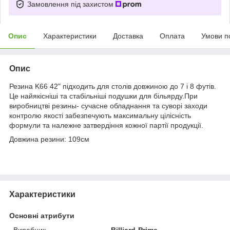
Замовлення під захистом
Опис
Характеристики
Доставка
Оплата
Умови п
Опис
Резина K66 42" підходить для столів довжиною до 7 і 8 футів.
Це найякісніші та стабільніші подушки для більярду.При
виробництві резины- сучасне обладнання та суворі заходи
контролю якості забезпечують максимальну цілісність
формули та належне затвердіння кожної партії продукції.
Довжина резини: 109см
Характеристики
Основні атрибути
Виробник
Billiard-Prime