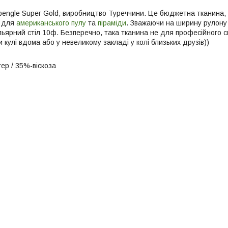
engle Super Gold, виробництво Туреччини. Це бюджетна тканина, 
х для
американського пулу
та
піраміди
. Зважаючи на ширину рулону 
льярний стіл 10ф. Безперечно, така тканина не для професійного с
 кулі вдома або у невеликому закладі у колі близьких друзів))
ер / 35%-віскоза