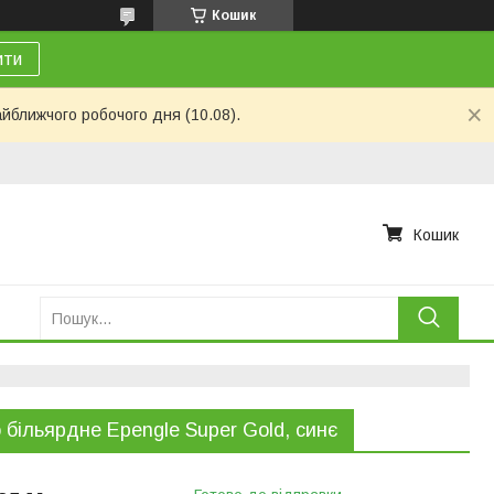
Кошик
ити
айближчого робочого дня (10.08).
Кошик
 більярдне Epengle Super Gold, синє