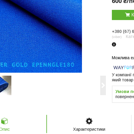
600 ₴/п
К
+380 (67) 
Кат
viber
У компанії
який товар
повернен
Опис
Характеристики