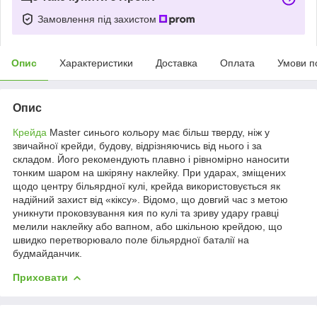
Замовлення під захистом
Опис
Характеристики
Доставка
Оплата
Умови п
Опис
Крейда
Master синього кольору має більш тверду, ніж у
звичайної крейди, будову, відрізняючись від нього і за
складом. Його рекомендують плавно і рівномірно наносити
тонким шаром на шкіряну наклейку. При ударах, зміщених
щодо центру більярдної кулі, крейда використовується як
надійний захист від «кіксу». Відомо, що довгий час з метою
уникнути проковзування кия по кулі та зриву удару гравці
мелили наклейку або вапном, або шкільною крейдою, що
швидко перетворювало поле більярдної баталії на
будмайданчик.
Приховати