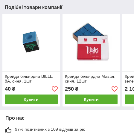
Подібні товари компанії
Крейда більярдна BILLE
Крейда більярдна Master,
Крей
8A, синя, 1шт
синя, 12шт
зеле
40
250
2 1
₴
₴
Купити
Купити
Про нас
97% позитивних з 109 відгуків за рік