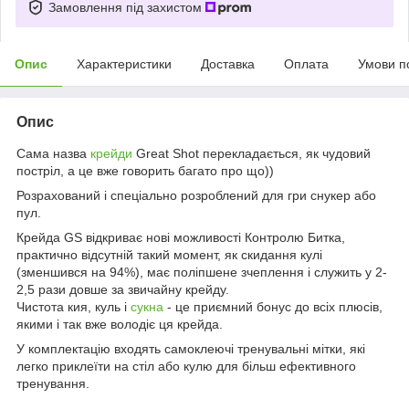
Замовлення під захистом
Опис
Характеристики
Доставка
Оплата
Умови п
Опис
Сама назва
крейди
Great Shot перекладається, як чудовий
постріл, а це вже говорить багато про що))
Розрахований і спеціально розроблений для гри снукер або
пул.
Крейда GS відкриває нові можливості Контролю Битка,
практично відсутній такий момент, як скидання кулі
(зменшився на 94%), має поліпшене зчеплення і служить у 2-
2,5 рази довше за звичайну крейду.
Чистота кия, куль і
сукна
- це приємний бонус до всіх плюсів,
якими і так вже володіє ця крейда.
У комплектацію входять самоклеючі тренувальні мітки, які
легко приклеїти на стіл або кулю для більш ефективного
тренування.