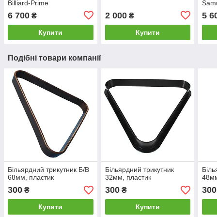
Billiard-Prime
Samu
6 700
2 000
5 6
₴
₴
Купити
Купити
Подібні товари компанії
Більярдний трикутник Б/В
Більярдний трикутник
Біль
68мм, пластик
32мм, пластик
48мм
300
300
300
₴
₴
Купити
Купити