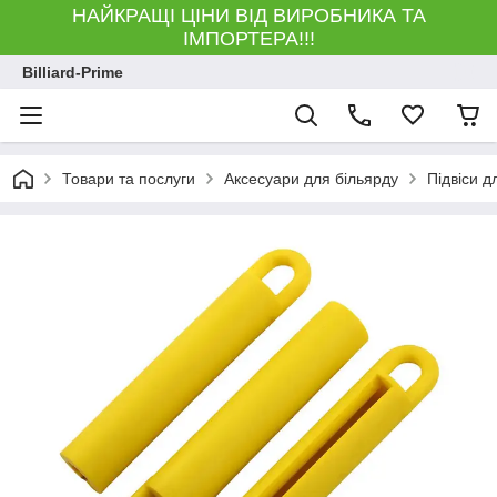
НАЙКРАЩІ ЦІНИ ВІД ВИРОБНИКА ТА
ІМПОРТЕРА!!!
Billiard-Prime
Товари та послуги
Аксесуари для більярду
Підвіси д