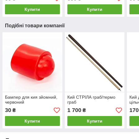
Купити
Купити
Подібні товари компанії
Бампер для кия зйомний,
Кий СТРІЛА граб/термо
Кий 
червоний
граб
ціль
30
1 700
170
₴
₴
Купити
Купити