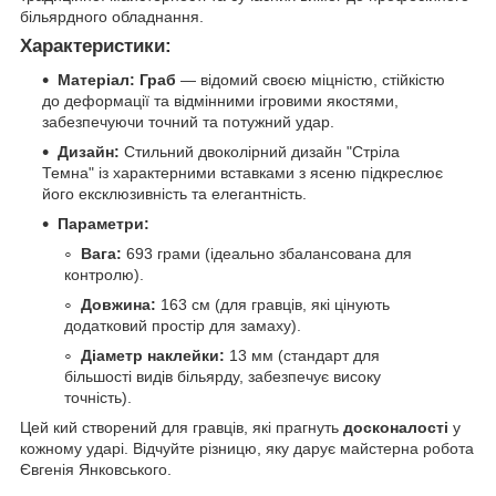
більярдного обладнання.
Характеристики:
Матеріал:
Граб
— відомий своєю міцністю, стійкістю
до деформації та відмінними ігровими якостями,
забезпечуючи точний та потужний удар.
Дизайн:
Стильний двоколірний дизайн "Стріла
Темна" із характерними вставками з ясеню підкреслює
його ексклюзивність та елегантність.
Параметри:
Вага:
693 грами (ідеально збалансована для
контролю).
Довжина:
163 см (для гравців, які цінують
додатковий простір для замаху).
Діаметр наклейки:
13 мм (стандарт для
більшості видів більярду, забезпечує високу
точність).
Цей кий створений для гравців, які прагнуть
досконалості
у
кожному ударі. Відчуйте різницю, яку дарує майстерна робота
Євгенія Янковського.