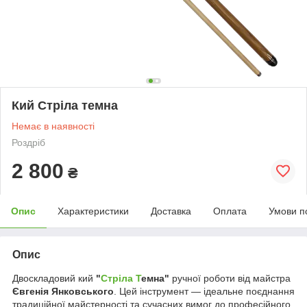
Кий Стріла темна
Немає в наявності
Роздріб
2 800
₴
Опис
Характеристики
Доставка
Оплата
Умови п
Опис
Двоскладовий кий
"
Стріла Т
емна"
ручної роботи від майстра
Євгенія Янковського
. Цей інструмент — ідеальне поєднання
традиційної майстерності та сучасних вимог до професійного