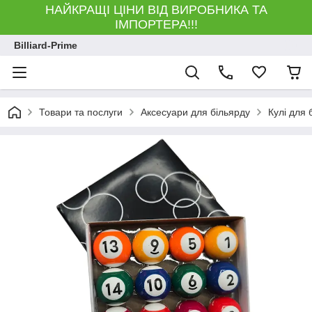
НАЙКРАЩІ ЦІНИ ВІД ВИРОБНИКА ТА
ІМПОРТЕРА!!!
Billiard-Prime
Товари та послуги
Аксесуари для більярду
Кулі для 