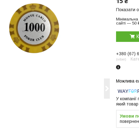
15 ₴
Показати о
Мінімальна
сайті — 50 
К
+380 (67) 
Кат
viber
У компанії
який товар
повернен