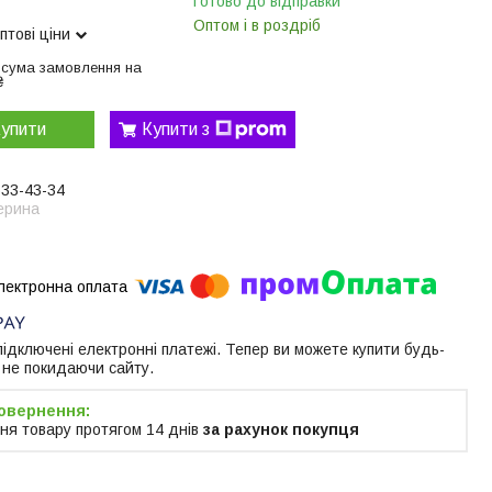
Готово до відправки
Оптом і в роздріб
птові ціни
 сума замовлення на
₴
упити
Купити з
633-43-34
ерина
 підключені електронні платежі. Тепер ви можете купити будь-
 не покидаючи сайту.
ня товару протягом 14 днів
за рахунок покупця