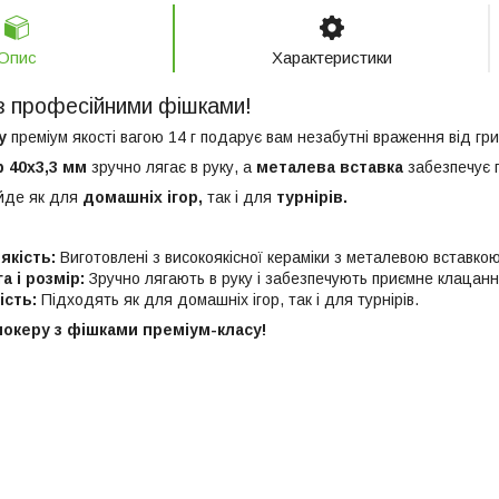
Опис
Характеристики
 з професійними фішками!
ру
преміум якості вагою 14 г подарує вам незабутні враження від гри
р 40х3,3 мм
зручно лягає в руку, а
металева вставка
забезпечує п
йде як для
домашніх ігор,
так і для
турнірів.
якість:
Виготовлені з високоякісної кераміки з металевою вставкою
а і розмір:
Зручно лягають в руку і забезпечують приємне клацанн
ість:
Підходять як для домашніх ігор, так і для турнірів.
покеру з фішками преміум-класу!