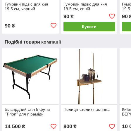
Гумовий підвіс для кия
Гумовий підвіс для кия
Гумо
19.5 см, чорний
19.5 см, синій
19.5
90
90
₴
90
₴
Купити
Подібні товари компанії
Більярдний стіл 5 футів
Полиця-столик настінна
Київ
"Tirion" для піраміди
ВЕРС
14 500
800
10 
₴
₴