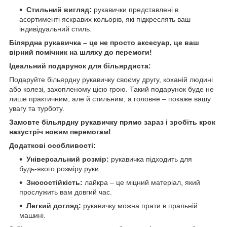
Стильний вигляд:
рукавички представлені в
асортименті яскравих кольорів, які підкреслять ваш
індивідуальний стиль.
Білярдна рукавичка – це не просто аксесуар, це ваш
вірний помічник на шляху до перемоги!
Ідеальний подарунок для більярдиста:
Подаруйте більярдну рукавичку своєму другу, коханій людині
або колезі, захопленому цією грою. Такий подарунок буде не
лише практичним, але й стильним, а головне – покаже вашу
увагу та турботу.
Замовте більярдну рукавичку прямо зараз і зробіть крок
назустріч новим перемогам!
Додаткові особливості:
Універсальний розмір:
рукавичка підходить для
будь-якого розміру руки.
Зносостійкість:
лайкра – це міцний матеріал, який
прослужить вам довгий час.
Легкий догляд:
рукавичку можна прати в пральній
машині.