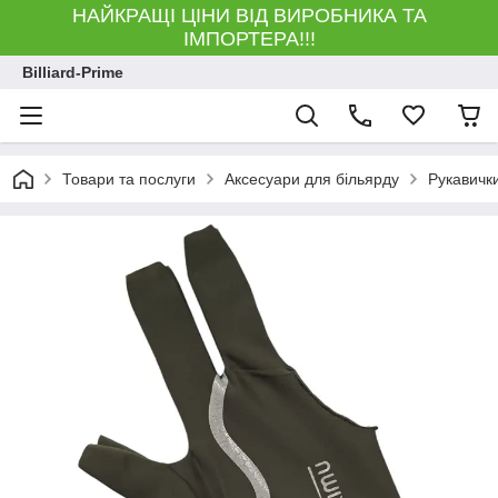
НАЙКРАЩІ ЦІНИ ВІД ВИРОБНИКА ТА
ІМПОРТЕРА!!!
Billiard-Prime
Товари та послуги
Аксесуари для більярду
Рукавички