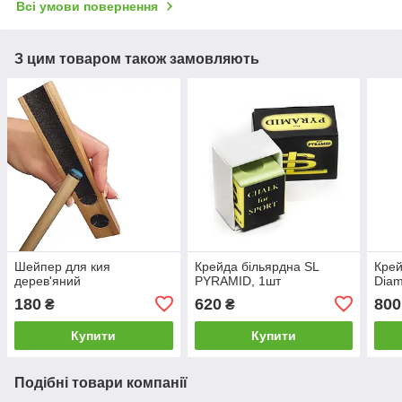
Всі умови повернення
З цим товаром також замовляють
Шейпер для кия
Крейда більярдна SL
Крей
дерев'яний
PYRAMID, 1шт
Diam
180
620
800
₴
₴
Купити
Купити
Подібні товари компанії