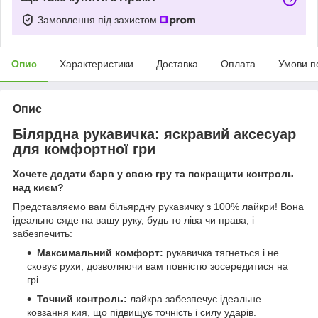
Замовлення під захистом
Опис
Характеристики
Доставка
Оплата
Умови п
Опис
Білярдна рукавичка: яскравий аксесуар
для комфортної гри
Хочете додати барв у свою гру та покращити контроль
над києм?
Представляємо вам більярдну рукавичку з 100% лайкри! Вона
ідеально сяде на вашу руку, будь то ліва чи права, і
забезпечить:
Максимальний комфорт:
рукавичка тягнеться і не
сковує рухи, дозволяючи вам повністю зосередитися на
грі.
Точний контроль:
лайкра забезпечує ідеальне
ковзання кия, що підвищує точність і силу ударів.