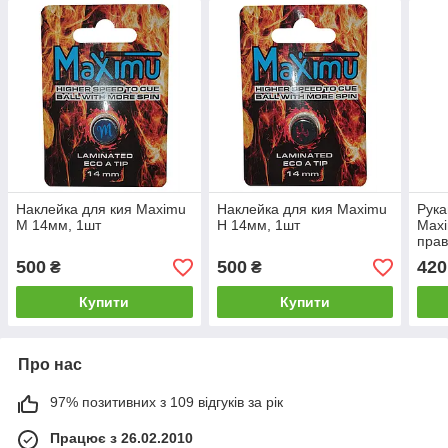
Наклейка для кия Maximu
Наклейка для кия Maximu
Рука
M 14мм, 1шт
H 14мм, 1шт
Maxi
прав
500
500
420
₴
₴
Купити
Купити
Про нас
97% позитивних з 109 відгуків за рік
Працює з 26.02.2010