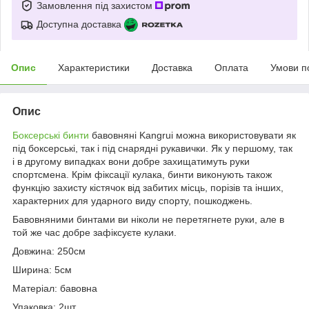
Замовлення під захистом
Доступна доставка
Опис
Характеристики
Доставка
Оплата
Умови п
Опис
Боксерські бинти
бавовняні Kangrui можна використовувати як
під боксерські, так і під снарядні рукавички. Як у першому, так
і в другому випадках вони добре захищатимуть руки
спортсмена. Крім фіксації кулака, бинти виконують також
функцію захисту кістячок від забитих місць, порізів та інших,
характерних для ударного виду спорту, пошкоджень.
Бавовняними бинтами ви ніколи не перетягнете руки, але в
той же час добре зафіксуєте кулаки.
Довжина: 250см
Ширина: 5см
Матеріал: бавовна
Упаковка: 2шт