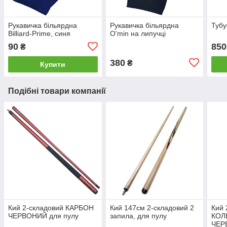
Рукавичка більярдна
Рукавичка більярдна
Тубу
Billiard-Prime, синя
O'min на липучці
90
850
₴
380
₴
Купити
Подібні товари компанії
Кий 2-складовий КАРБОН
Кий 147см 2-складовий 2
Кий 
ЧЕРВОНИЙ для пулу
запила, для пулу
КОЛ
ЧЕРВ