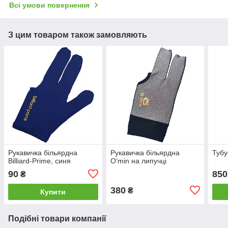
Всі умови повернення
З цим товаром також замовляють
Рукавичка більярдна
Рукавичка більярдна
Тубу
Billiard-Prime, синя
O'min на липучці
90
850
₴
380
₴
Купити
Подібні товари компанії