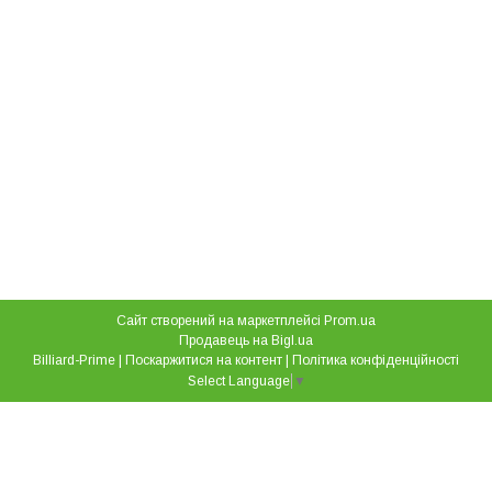
Сайт створений на маркетплейсі
Prom.ua
Продавець на Bigl.ua
Billiard-Prime |
Поскаржитися на контент
|
Політика конфіденційності
Select Language
▼