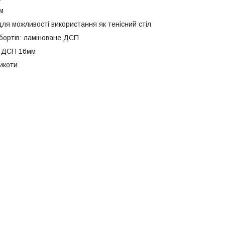
м
ля можливості використання як тенісний стіл
бортів: ламіноване ДСП
е ДСП 16мм
икоти