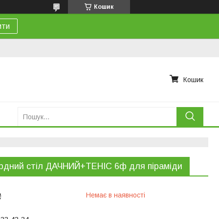
Кошик
ити
Кошик
рдний стіл ДАЧНИЙ+ТЕНІС 6ф для піраміди
₴
Немає в наявності