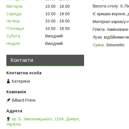
Висота столу: 0,76
Вівторок
10:00
18:00
Середа
10:00
18:00
Є кришка верхня, д
Четвер
10:00
18:00
Матеріал каркасу+
Пʼятниця
10:00
18:00
Плита: ламінован
Субота
Вихідний
Лузи: відбійники+в
Неділя
Вихідний
Сукно
: Simonetto
Контакти
Катерина
Billiard-Prime
пр. Б. Хмельницького, 110А, Дніпро,
Україна