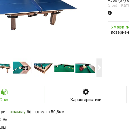
+380 (67) 
Кат
viber
повернен
Опис
Характеристики
гри в
піраміду
6ф під кулю 50,8мм
0,9м
0,9м