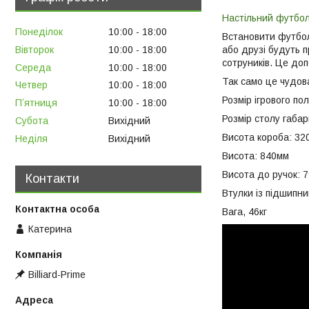
Настільний футбо
Понеділок
10:00
18:00
Встановити футбол 
Вівторок
10:00
18:00
або друзі будуть п
сотруників. Це доп
Середа
10:00
18:00
Так само це чудов
Четвер
10:00
18:00
Розмір ігрового по
Пʼятниця
10:00
18:00
Розмір столу габа
Субота
Вихідний
Висота короба: 32
Неділя
Вихідний
Висота: 840мм
Висота до ручок: 
Контакти
Втулки із підшипни
Вага, 46кг
Катерина
Billiard-Prime