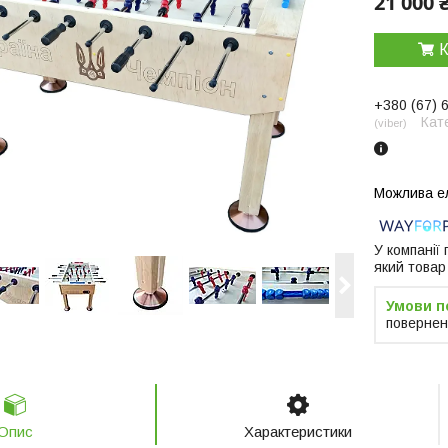
21 000 
К
+380 (67) 
Кат
viber
У компанії
який товар
повернен
Опис
Характеристики