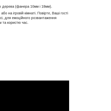
о дерева (фанера 10мм і 18мм).
о на ігровій кімнаті. Повірте, Ваші гості
ісі, для емоційного розвантаження
м та користю час.