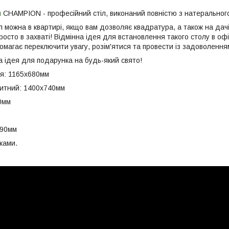
л
CHAMPION - професійний стіл, виконаний повністю з натеральног
можна в квартирі, якщо вам дозволяє квадратура, а також на дачі аб
росто в захваті! Відмінна ідея для встановлення такого столу в оф
омагає переключити увагу, розім'ятися та провести із задоволення
а ідея для подарунка на будь-який свято!
ля: 1165х680мм
ритний: 1400х740мм
0мм
790мм
ками.