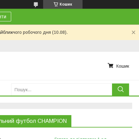
Кошик
ити
айближчого робочого дня (10.08).
Кошик
ільний футбол CHAMPION