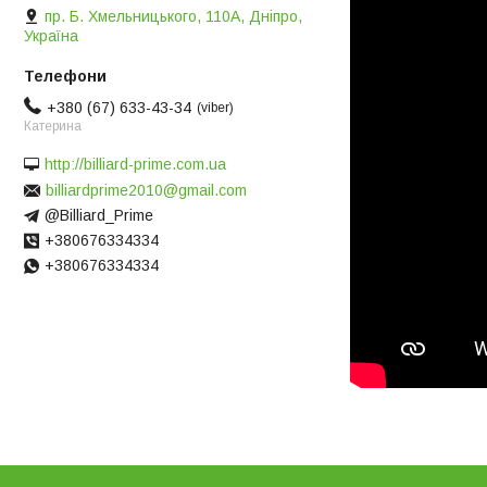
пр. Б. Хмельницького, 110А, Дніпро,
Україна
+380 (67) 633-43-34
viber
Катерина
http://billiard-prime.com.ua
billiardprime2010@gmail.com
@Billiard_Prime
+380676334334
+380676334334