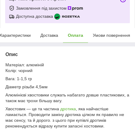
Замовлення під захистом
Доступна доставка
Характеристики
Доставка
Оплата
Умови повернення
Опис
Матеріал: алюміній
Колір: чорний
Вага: 1-1,5 гр
Діаметр різьби 4,5мм
Алюмінієві хвостовики служать набагато довше пластикових, а
також має трохи більшу вагу.
Хвостовик — це та частина
дротика
, яка найчастіше
ламається. Проводити заміну дротика цілком як правило не
має сенсу, та й дорого. з цього при купівлі дротиків
рекомендується відразу купити запасні хостовики.