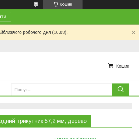
Кошик
ити
айближчого робочого дня (10.08).
Кошик
рдний трикутник 57,2 мм, дерево