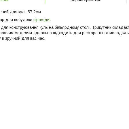
ений для куль 57,2мм
уар для побудови
піраміди
.
 для конструювання куль на більярдному столі. Трикутник складаєт
ожчим моделям. Ідеально підходить для ресторанів та молодіжних
 в зручний для вас час.