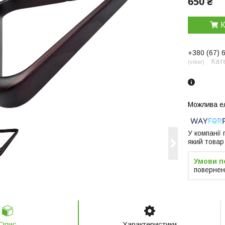
650 ₴
К
+380 (67) 
Кат
viber
У компанії
який товар
повернен
Опис
Характеристики