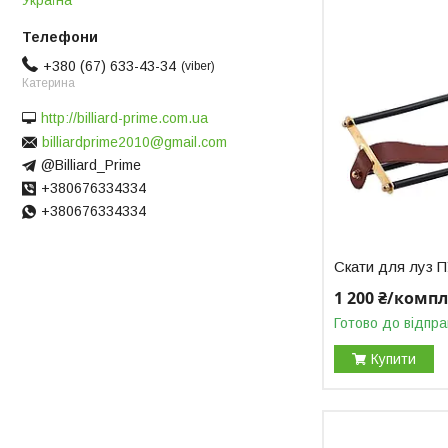
Україна
+380 (67) 633-43-34
viber
Катерина
http://billiard-prime.com.ua
billiardprime2010@gmail.com
@Billiard_Prime
+380676334334
+380676334334
Скати для луз
1 200 ₴/комп
Готово до відпра
Купити