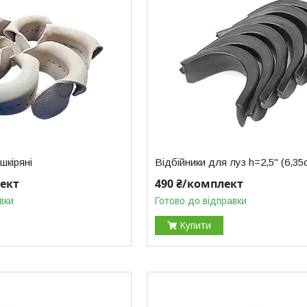
шкіряні
Відбійники для луз h=2,5" (6,35
лект
490 ₴/комплект
вки
Готово до відправки
Купити