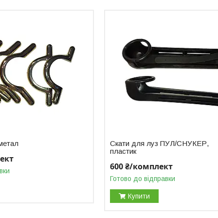
 метал
Скати для луз ПУЛ/СНУКЕР,
пластик
лект
600 ₴/комплект
вки
Готово до відправки
Купити