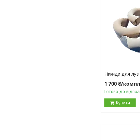
Накиди для луз 
1 700 ₴/комп
Готово до відпра
Купити