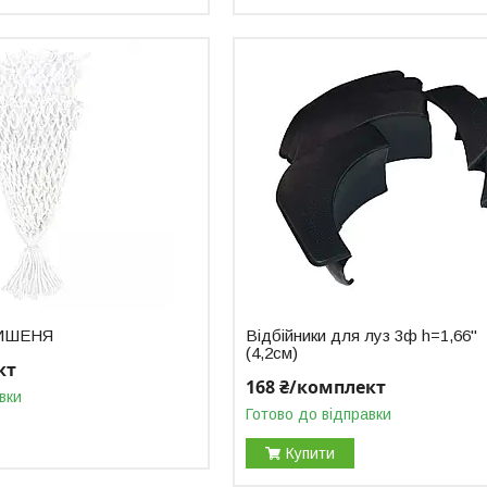
 КИШЕНЯ
Відбійники для луз 3ф h=1,66"
(4,2см)
кт
168 ₴/комплект
вки
Готово до відправки
Купити