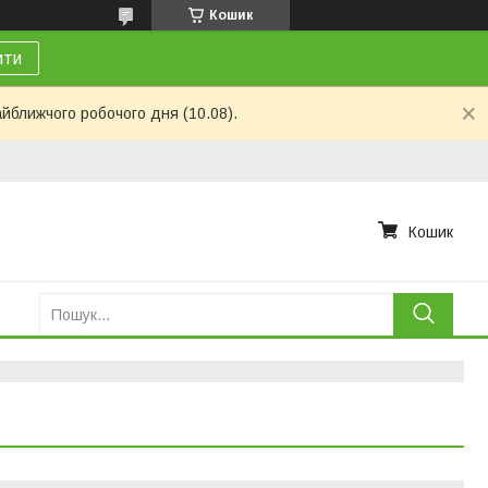
Кошик
ити
айближчого робочого дня (10.08).
Кошик