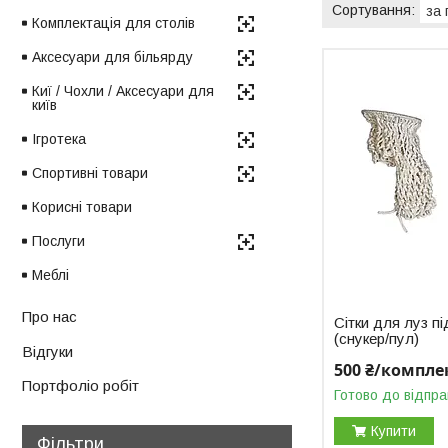
Комплектація для столів
Аксесуари для більярду
Киї / Чохли / Аксесуари для
київ
Ігротека
Спортивні товари
Корисні товари
Послуги
Меблі
Про нас
Сітки для луз п
(снукер/пул)
Відгуки
500 ₴/компле
Портфоліо робіт
Готово до відпра
Купити
Фільтри