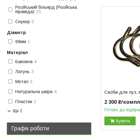
Російський більярд (Російська
піраміда)
15
Снукер
5
Діаметр
68мм
1
Матеріал
Бавовна
4
Латунь
3
Метал
5
Натуральна шкіра
4
Скоби для луз,
2 300 ₴/комп
Пластик
1
Готово до відпра
Ще 2
Купити
Графік роботи