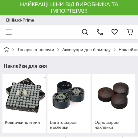
НАЙКРАЩІ ЦІНИ ВІД ВИРОБНИКА ТА
ІМПОРТЕРА!!!
Billiard-Prime
Товари та послуги
Аксесуари для більярду
Наклейки
Наклейки для кия
Ковпачки для кия
Багатошарові
Одношарові
наклейки
наклейки